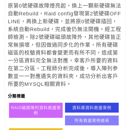
原第0號硬碟故障燈亮起，換上一顆新硬碟無法
自動Rebuild，Raid config發現第2號硬碟OFF
LINE，再換上新硬碟，並將原0號硬碟插回，
系統自動Rebuild，完成後仍無法開機。經工程
師檢測，除2號硬碟磁頭故障外，其他硬碟皆正
常無損壞，但因做過同步化的作業，所有硬碟
磁區的校驗資料都會變更而有所不同，造成第
一分區資料完全無法對應，幸客戶所要的資料
在第二分區，工程師分析完成後，導入陣列參
數並一一對應遺失的資料夾，成功分析出客戶
所要的MYSQL相關資料。
分類標籤
RAID磁碟陣列資料救援案
資料庫資料救援案例
例
所有救援案例總表