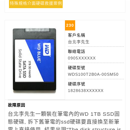
特殊規格介面硬碟救援案例
230
客戶名稱
台北李先生
聯絡電話
0905XXXXXX
硬碟型號
WDS100T2B0A-00SM50
硬碟序號
1828638XXXXXX
故障原因
台北李先生一顆裝在筆電內的WD 1TB SSD固
態硬碟, 拆下舊筆電的ssd硬碟要直接換至新筆
電上直接使用, 結果出現"The disk structure is