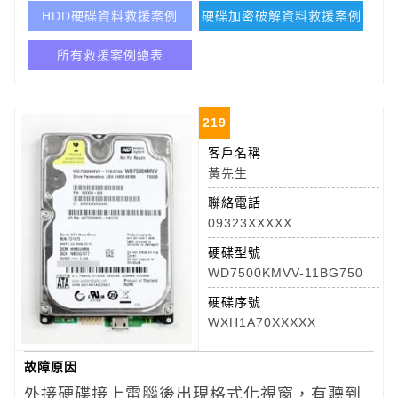
HDD硬碟資料救援案例
硬碟加密破解資料救援案例
所有救援案例總表
219
客戶名稱
黃先生
聯絡電話
09323XXXXX
硬碟型號
WD7500KMVV-11BG750
硬碟序號
WXH1A70XXXXX
故障原因
外接硬碟接上電腦後出現格式化視窗，有聽到