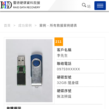
/*
*/
Toggl
站
navig
內搜
尋
首頁
成功案例
案例 - 所有救援案例總表
211
客戶名稱
李先生
聯絡電話
09759XXXXX
硬碟型號
32GB 隨身碟
硬碟序號
無法辨識
故障原因