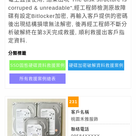
corruped & unreadable",經工程師檢測原故障
碟有設定Bitlocker加密, 再輸入客戶提供的密碼
後出現結構損壞無法解密, 後再經工程師不斷分
析破解終在第3天完成救援, 順利救援出客戶指
定資料.
分類標籤
SSD固態硬碟資料救援案例
硬碟加密破解資料救援案例
所有救援案例總表
231
客戶名稱
桃園禾雅服飾
聯絡電話
09584XXXXX