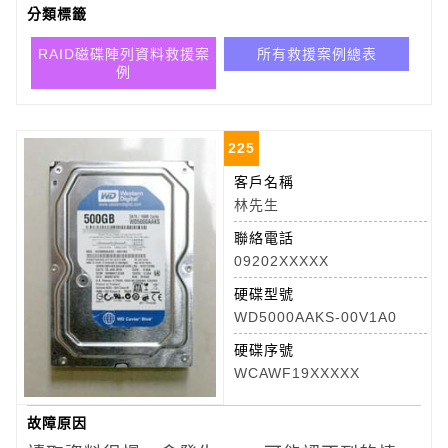
分類標籤
RAID磁碟陣列資料救援案
所有救援案例總表
例
225
客戶名稱
林先生
聯絡電話
09202XXXXX
硬碟型號
WD5000AAKS-00V1A0
硬碟序號
WCAWF19XXXXX
故障原因