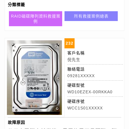
分類標籤
RAID磁碟陣列資料救援案
所有救援案例總表
例
232
客戶名稱
倪先生
聯絡電話
09281XXXXX
硬碟型號
WD10EZEX-00RKKA0
硬碟序號
WCC1S01XXXXX
故障原因