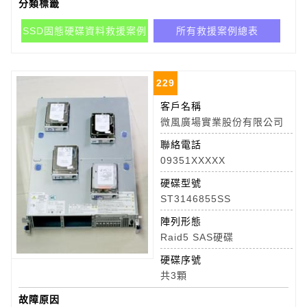
分類標籤
SSD固態硬碟資料救援案例
所有救援案例總表
229
客戶名稱
微風廣場實業股份有限公司
聯絡電話
09351XXXXX
硬碟型號
ST3146855SS
陣列形態
Raid5 SAS硬碟
硬碟序號
共3顆
故障原因