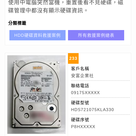
使用中電腦突然當機，重置後看不見硬碟，磁
碟管理中都沒有顯示硬碟資訊。
分類標籤
HDD硬碟資料救援案例
所有救援案例總表
233
客戶名稱
安富企業社
聯絡電話
09175XXXXX
硬碟型號
HDS721075KLA330
硬碟序號
P8HXXXXX