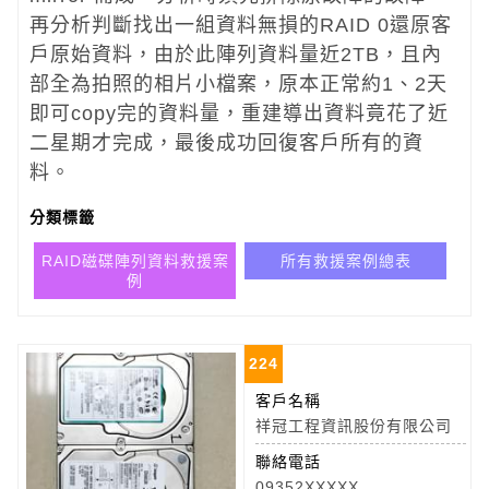
再分析判斷找出一組資料無損的RAID 0還原客
戶原始資料，由於此陣列資料量近2TB，且內
部全為拍照的相片小檔案，原本正常約1、2天
即可copy完的資料量，重建導出資料竟花了近
二星期才完成，最後成功回復客戶所有的資
料。
分類標籤
RAID磁碟陣列資料救援案
所有救援案例總表
例
224
客戶名稱
祥冠工程資訊股份有限公司
聯絡電話
09352XXXXX