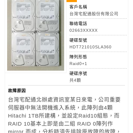
客戶名稱
台灣宅配通股份有限公司
聯絡電話
02663XXXXX
硬碟型號
HDT721010SLA360
陣列形態
Raid0+1
硬碟序號
共4顆
故障原因
台灣宅配通北辦處資訊室某日來電，公司重要
伺服器中無法開機進入系統，此陣列由4顆
Hitachi 1TB所建構，並設定Raid10組態，而
RAID 10基本上即是由二組 RAID 0陣列作
mirror 而成，分析時須先排除原故障的故障，