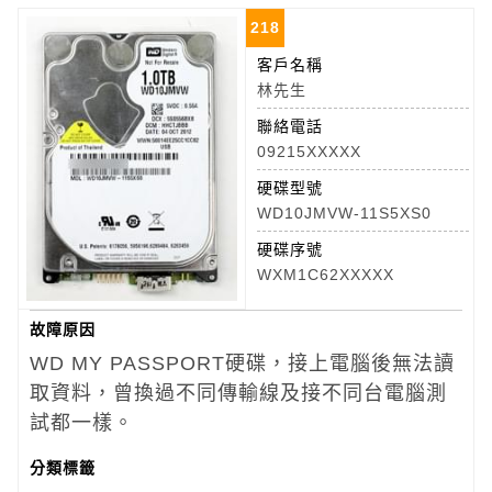
218
客戶名稱
林先生
聯絡電話
09215XXXXX
硬碟型號
WD10JMVW-11S5XS0
硬碟序號
WXM1C62XXXXX
故障原因
WD MY PASSPORT硬碟，接上電腦後無法讀
取資料，曾換過不同傳輸線及接不同台電腦測
試都一樣。
分類標籤