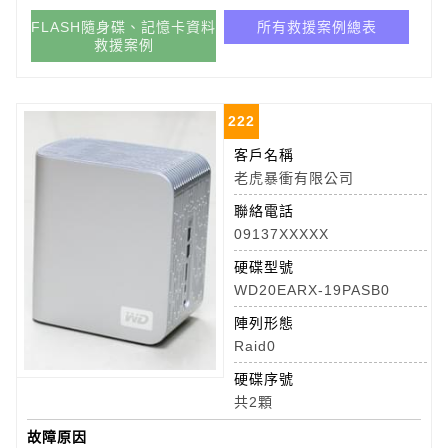
FLASH隨身碟、記憶卡資料
所有救援案例總表
救援案例
222
客戶名稱
老虎暴衝有限公司
聯絡電話
09137XXXXX
硬碟型號
WD20EARX-19PASB0
陣列形態
Raid0
硬碟序號
共2顆
故障原因