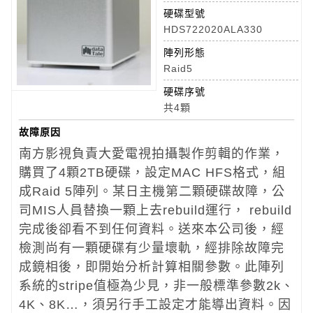
硬碟型號
HDS722020ALA330
陣列形態
Raid5
硬碟序號
共4顆
故障原因
南方影視負責大愛電視拍攝製作剪輯的作業，
購買了4顆2TB硬碟，設定MAC HFS格式，組
成Raid 5陣列。某日主機第二顆硬碟故障，公
司MIS人員替換一顆上去rebuild運行， rebuild
完成後卻看不到任何資料。送來本公司後，經
檢測尚有一顆硬碟有少量壞軌，經排除故障完
成鏡相後，即開始分析計算相關參數。此陣列
系統的stripe值極為少見，非一般標準參數2k、
4K、8K…，須另行手工設定才能導出資料。因