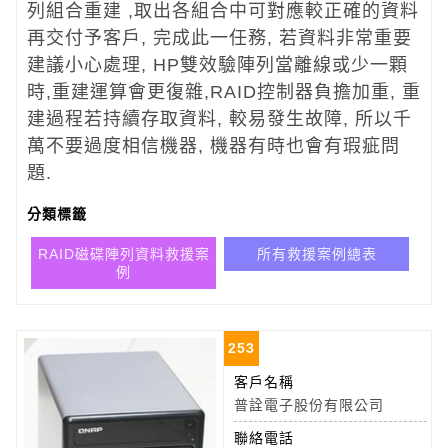
列組合重建 ,取出各組合中可對應較正確的資料
再交付予客戶, 完成此一任務, 若資料非常重要
建議小心處理, HP雙效驗陣列當離線或少一顆
時,重建運算會更復雜,RAID控制器負擔加重, 重
建過程若持續存取資料, 較易發生故障, 所以千
萬不要過度相信機器, 機器有時也會有瑕疵問
題.
分類標籤
RAID磁碟陣列資料救援案
所有救援案例總表
例
253
客戶名稱
普詮電子股份有限公司
聯絡電話