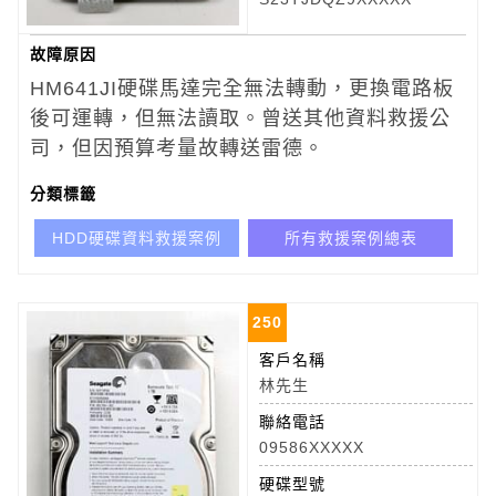
故障原因
HM641JI
硬碟馬達完全無法轉動，更換電路板
後可運轉，但無法讀取。曾送其他資料救援公
司，但因預算考量故轉送雷德。
分類標籤
HDD硬碟資料救援案例
所有救援案例總表
250
客戶名稱
林先生
聯絡電話
09586XXXXX
硬碟型號