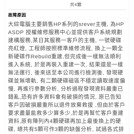
共4顆
故障原因
大綜電腦主要銷售HP系列的srever主機, 為HP
ASDP 授權維修服務中心並提供客戶系統規劃
建構服務,某日其服務一客戶的主機, 一號硬碟
亮紅燈, 工程師按照標準維修流程, 換上一顆全
新硬碟作Rebuild重建,但完成後一樣無法順利
進入系統, 於是再裝入重建一次, 結果還是一樣
無法運行, 後來送至本公司進行檢測後, 發現硬
碟並無壞軌, 有二顆硬碟磁區不穩定讀取速度偏
慢, 再進行參數分析, 分析過程發現資料嚴重已
錯亂,恐有許多資料會有破損的情況, 原已告知
客戶因破損嚴重所以退件放棄救援 ,但由於客戶
要求盡量能救多少算多少,於是再幫忙客戶重建
資料,原有陣列內4顆硬碟再加上最後換上的硬
碟, 總共有5顆可作3顆的缺盤分析, 試過各式排