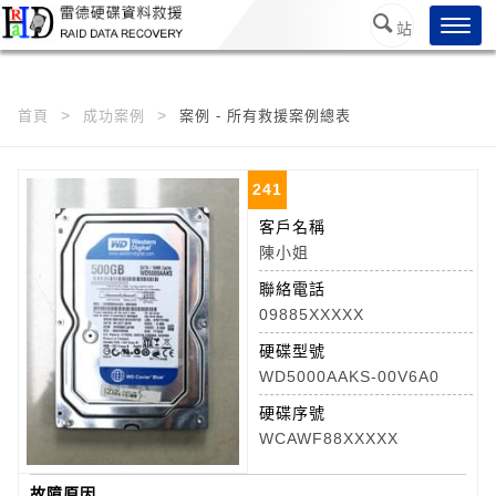
/*
*/
Toggl
站
navig
內搜
尋
首頁
成功案例
案例 - 所有救援案例總表
241
客戶名稱
陳小姐
聯絡電話
09885XXXXX
硬碟型號
WD5000AAKS-00V6A0
硬碟序號
WCAWF88XXXXX
故障原因