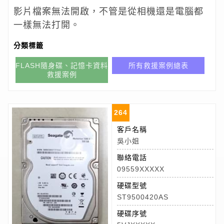
影片檔案無法開啟，不管是從相機還是電腦都
一樣無法打開。
分類標籤
FLASH隨身碟、記憶卡資料
所有救援案例總表
救援案例
264
客戶名稱
吳小姐
聯絡電話
09559XXXXX
硬碟型號
ST9500420AS
硬碟序號