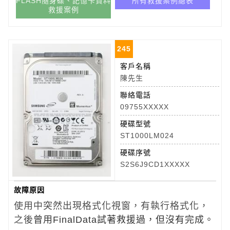
FLASH隨身碟、記憶卡資料
所有救援案例總表
救援案例
245
客戶名稱
陳先生
聯絡電話
09755XXXXX
硬碟型號
ST1000LM024
硬碟序號
S2S6J9CD1XXXXX
故障原因
使用中突然出現格式化視窗，有執行格式化，
之後
曾用FinalData試著救援過，但沒有完成。