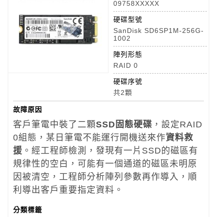
09758XXXXX
硬碟型號
SanDisk SD6SP1M-256G-
1002
陣列形態
RAID 0
硬碟序號
共2顆
故障原因
客戶筆電中裝了二顆
SSD固態硬碟
，設定RAID
0組態，某日筆電不能運行開機送來作
資料救
援
。經工程師檢測，發現有一片SSD的磁區有
規律性的空白，可能有一個通道的磁區未明原
因被清空，工程師分析陣列參數再作導入，順
利導出客戶重要指定資料。
分類標籤