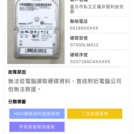
臺北市私立正義非營利幼兒
園
聯絡電話
09189XXXXX
硬碟型號
ST500LM012
硬碟序號
S2S7J9AC4XXXXX
故障原因
無法從電腦讀取硬碟資料，曾送附近電腦公司
但無法救援。
分類標籤
HDD硬碟資料救援案例
二次救援案例
所有救援案例總表