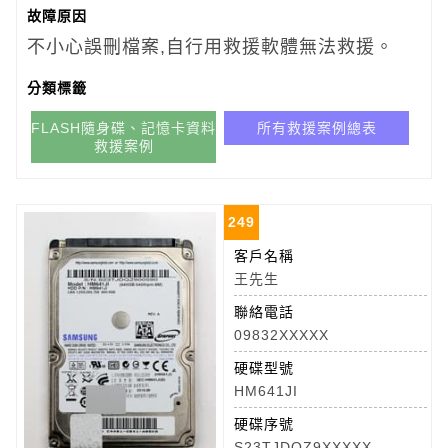
故障原因
不小心誤刪檔案,自行用救援軟體無法救援。
分類標籤
FLASH隨身碟、記憶卡資料
所有救援案例總表
救援案例
249
客戶名稱
王先生
聯絡電話
09832XXXXX
硬碟型號
HM641JI
硬碟序號
S23TJDQZ9XXXXX