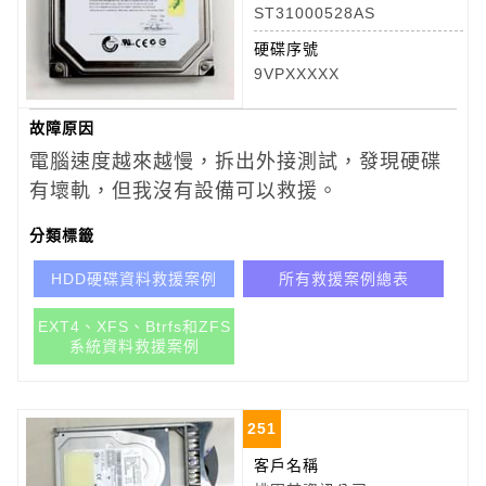
ST31000528AS
硬碟序號
9VPXXXXX
故障原因
電腦速度越來越慢，拆出外接測試，發現硬碟
有壞軌，但我沒有設備可以救援。
分類標籤
HDD硬碟資料救援案例
所有救援案例總表
EXT4、XFS、Btrfs和ZFS
系統資料救援案例
251
客戶名稱