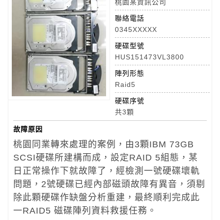
桃園某資訊公司
聯絡電話
0345XXXXX
硬碟型號
HUS151473VL3800
陣列形態
Raid5
硬碟序號
共3顆
故障原因
桃園同業轉來處理的案例，由3顆IBM 73GB
SCSI硬碟所建構而成，設定RAID 5組態，某
日正常操作下就故障了，經檢測一號硬碟壞軌
問題，2號硬碟已經內部磁頭故障有異音，須剔
除此顆硬碟作缺盤分析重建，最終順利完成此
一RAID5 磁碟陣列資料救援任務。