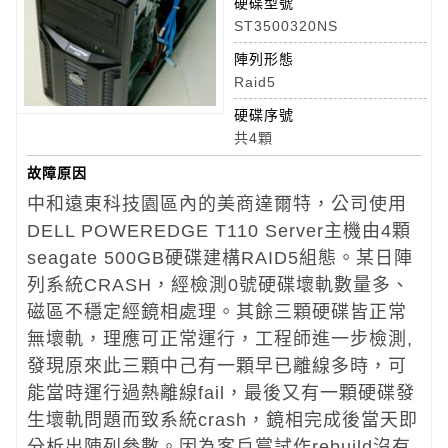
硬碟型號
ST3500320NS
陣列形態
Raid5
硬碟序號
共4顆
故障原因
中和遠東科技園區內的美商達爾特，公司使用
DELL POWEREDGE T110 Server主機由4顆
seagate 500GB硬碟建構RAID5組態。某日陣
列系統CRASH，經檢測0號硬碟壞軌數量多、
磁區不穩定經鏡相處理。其餘三顆硬碟皆正常
無壞軌，理應可正常運行，工程師進一步檢測,
發現原來此三顆中己有一顆早已離線多時，可
能當時運行過熱離線fail，最後又有一顆硬碟發
生壞軌問題而致系統crash，鏡相完成後當天即
分析出陣列參數。因為客戶嘗試作rebuild沒有