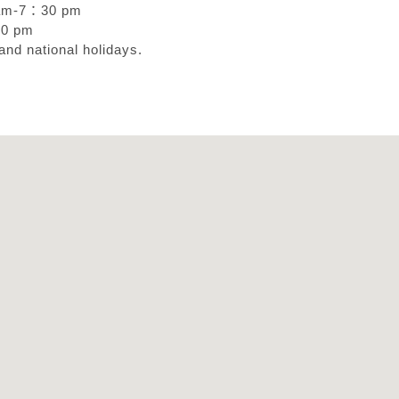
 am-7：30 pm
00 pm
nd national holidays.