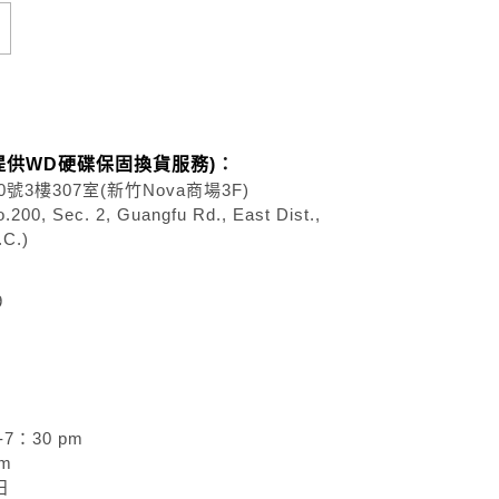
：
提供WD硬碟保固換貨服務)
：
0號3樓307室(新竹Nova商場3F)
200, Sec. 2, Guangfu Rd., East Dist.,
.C.)
9
7：30 pm
pm
日