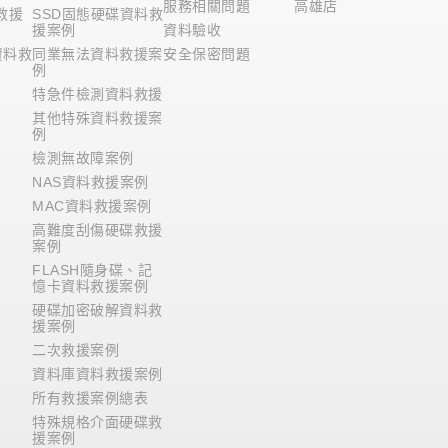
服務相關問題
高雄店
救援
SSD固態硬碟資料救
援案例
資料驗收
資料救
同業無法資料救援案
安全保密問題
例
特急件檢測資料救援
其他特殊資料救援案
例
檢測無故障案例
NAS資料救援案例
MAC資料救援案例
高難度刮傷硬碟救援
案例
FLASH隨身碟、記
憶卡資料救援案例
硬碟加密破解資料救
援案例
二次救援案例
資料庫資料救援案例
所有救援案例總表
特殊規格介面硬碟救
援案例