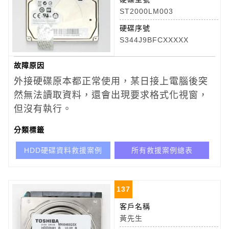
ST2000LM003
硬碟序號
S344J9BFCXXXXX
故障原因
外接硬碟原本都正常使用，某日接上電腦後突
然無法讀取資料，還會出現要求格式化視窗，
但沒有執行。
分類標籤
HDD硬碟資料救援案例
所有救援案例總表
137
客戶名稱
黃先生