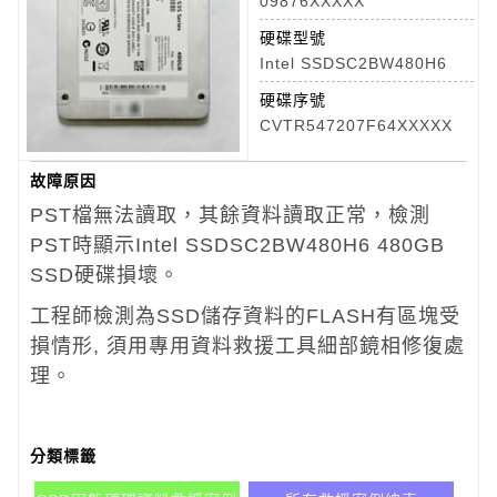
09876XXXXX
硬碟型號
Intel SSDSC2BW480H6
硬碟序號
CVTR547207F64XXXXX
故障原因
PST檔無法讀取，其餘資料讀取正常，檢測
PST時顯示Intel SSDSC2BW480H6 480GB
SSD硬碟損壞。
工程師檢測為SSD儲存資料的FLASH有區塊受
損情形, 須用專用資料救援工具細部鏡相修復處
理。
分類標籤