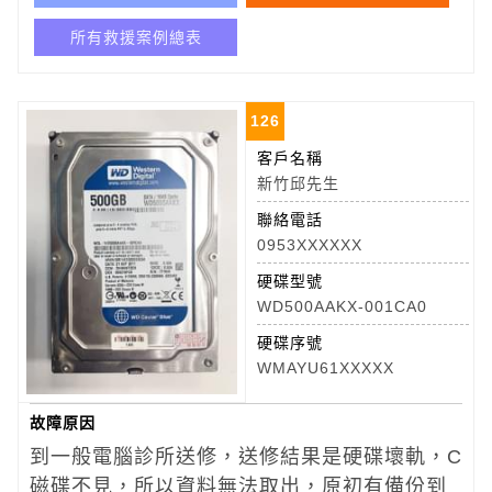
所有救援案例總表
126
客戶名稱
新竹邱先生
聯絡電話
0953XXXXXX
硬碟型號
WD500AAKX-001CA0
硬碟序號
WMAYU61XXXXX
故障原因
到一般電腦診所送修，送修結果是硬碟壞軌，C
磁碟不見，所以資料無法取出，原初有備份到