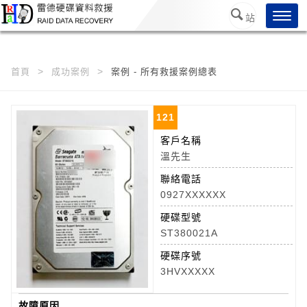
/*
*/
Toggl
站
navig
內搜
尋
首頁
成功案例
案例 - 所有救援案例總表
121
客戶名稱
溫先生
聯絡電話
0927XXXXXX
硬碟型號
ST380021A
硬碟序號
3HVXXXXX
故障原因