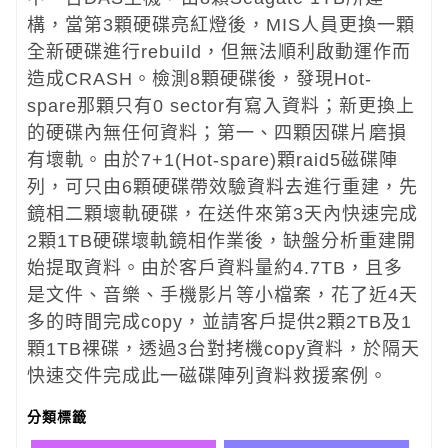
構，當第3顆硬碟亮紅燈後，MIS人員更換一顆
全新硬碟進行rebuild，但無法順利啟動運作而
造成CRASH。檢測8顆硬碟後，發現Hot-
spare那顆只有0 sector有寫入資料；新更換上
的硬碟內無任何資料；第一、四顆因碟片磨損
有壞軌。由於7+1(Hot-spare)顆raid5磁碟陣
列，可只由6顆硬碟帶效驗資料去進行重建，先
鏡相二顆壞軌硬碟，在送件來第3天內快速完成
2顆1TB硬碟壞軌鏡相作業後，缺盤分析重建開
始提取資料。由於客戶資料量約4.7TB，且多
是文件、音樂、手機影片等小檔案，花了近4天
多的時間完成copy，並請客戶提供2顆2TB及1
顆1TB裸碟，透過3台對拷機copy資料，於隔天
快速交件完成此一磁碟陣列資料救援案例。
分類標籤