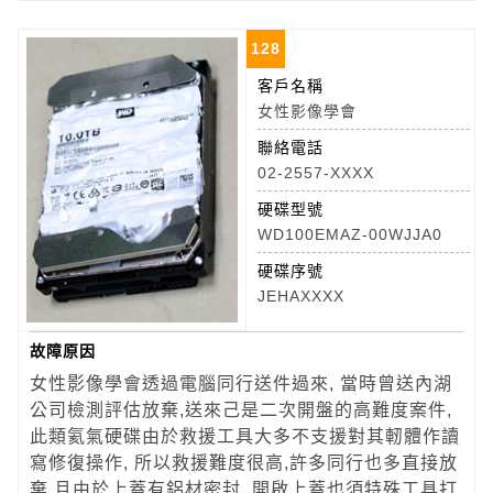
128
客戶名稱
女性影像學會
聯絡電話
02-2557-XXXX
硬碟型號
WD100EMAZ-00WJJA0
硬碟序號
JEHAXXXX
故障原因
女性影像學會透過電腦同行送件過來, 當時曾送內湖
公司檢測評估放棄,送來己是二次開盤的高難度案件,
此類氦氣硬碟由於救援工具大多不支援對其軔體作讀
寫修復操作, 所以救援難度很高,許多同行也多直接放
棄,且由於上蓋有鋁材密封, 開啟上蓋也須特殊工具打