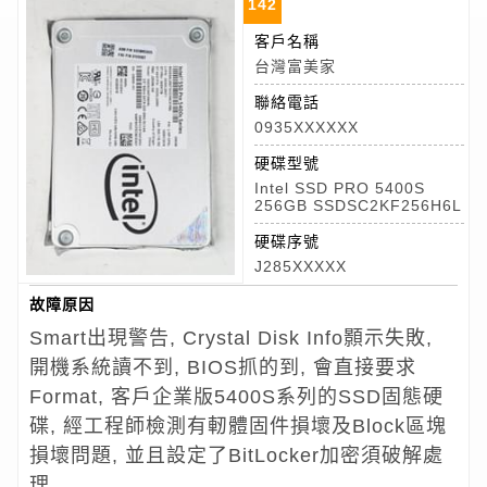
142
客戶名稱
台灣富美家
聯絡電話
0935XXXXXX
硬碟型號
Intel SSD PRO 5400S
256GB SSDSC2KF256H6L
硬碟序號
J285XXXXX
故障原因
Smart出現警告, Crystal Disk Info顥示失敗,
開機系統讀不到, BIOS抓的到, 會直接要求
Format, 客戶企業版5400S系列的SSD固態硬
碟, 經工程師檢測有軔體固件損壞及Block區塊
損壞問題, 並且設定了BitLocker加密須破解處
理.