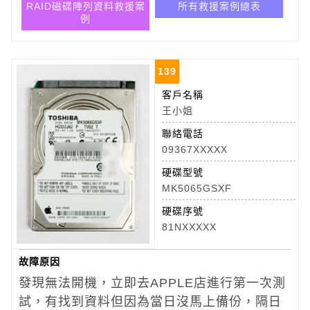
RAID磁碟陣列資料救援案
所有救援案例總表
例
139
客戶名稱
王小姐
聯絡電話
09367XXXXX
硬碟型號
MK5065GSXF
硬碟序號
81NXXXXX
故障原因
發現無法開機，立即去APPLE店進行第一次測
試，有找到資料但因為當日沒馬上備份，隔日