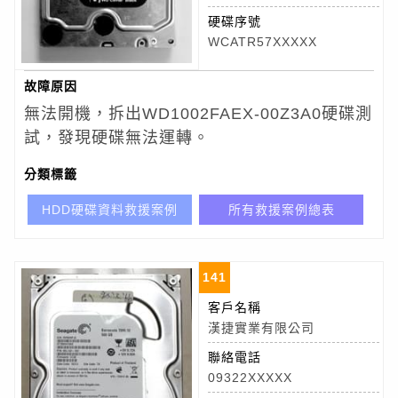
硬碟序號
WCATR57XXXXX
故障原因
無法開機，拆出WD1002FAEX-00Z3A0
硬碟測
試，發現硬碟無法運轉。
分類標籤
HDD硬碟資料救援案例
所有救援案例總表
141
客戶名稱
漢捷實業有限公司
聯絡電話
09322XXXXX