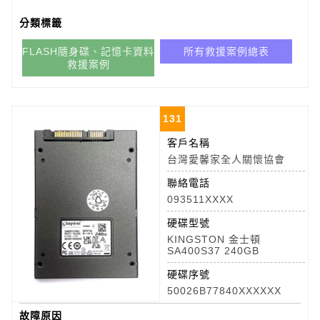
分類標籤
FLASH隨身碟、記憶卡資料
所有救援案例總表
救援案例
131
客戶名稱
台灣愛馨家全人關懷協會
聯絡電話
093511XXXX
硬碟型號
KINGSTON 金士頓
SA400S37 240GB
硬碟序號
50026B77840XXXXXX
故障原因