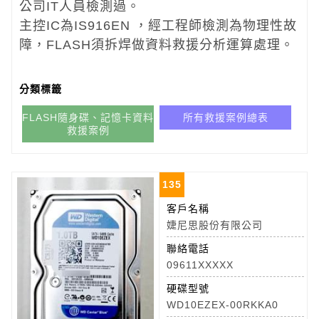
公司IT人員檢測過。
主控IC為IS916EN ，經工程師檢測為物理性故
障，FLASH須拆焊做資料救援分析運算處理。
分類標籤
FLASH隨身碟、記憶卡資料
所有救援案例總表
救援案例
135
客戶名稱
婕尼思股份有限公司
聯絡電話
09611XXXXX
硬碟型號
WD10EZEX-00RKKA0