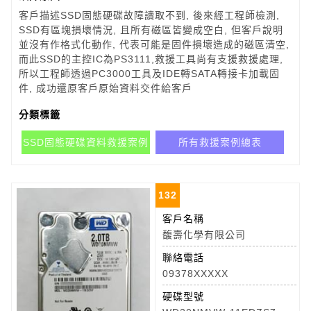
客戶描述SSD固態硬碟故障讀取不到, 後來經工程師檢測,
SSD有區塊損壞情況, 且所有磁區皆變成空白, 但客戶說明
並沒有作格式化動作, 代表可能是固件損壞造成的磁區清空,
而此SSD的主控IC為PS3111,救援工具尚有支援救援處理,
所以工程師透過PC3000工具及IDE轉SATA轉接卡加載固
件, 成功還原客戶原始資料交件給客戶
分類標籤
SSD固態硬碟資料救援案例
所有救援案例總表
132
客戶名稱
馥壽化學有限公司
聯絡電話
09378XXXXX
硬碟型號