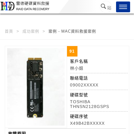
/*
*/
Toggl
站
navig
內搜
尋
首頁
成功案例
案例 - MAC資料救援案例
91
客戶名稱
林小姐
聯絡電話
09002XXXXX
硬碟型號
TOSHIBA
THNSN2128GSPS
硬碟序號
X49B42BXXXXX
故障原因