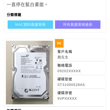
一直停在藍白畫面。
分類標籤
MAC資料救援案例
所有救援案例總表
96
客戶名稱
周先生
聯絡電話
09202XXXXX
硬碟型號
ST31000528AS
硬碟序號
9VPXXXXX