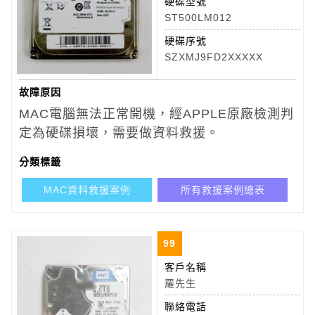
硬碟型號
ST500LM012
硬碟序號
SZXMJ9FD2XXXXX
故障原因
MAC電腦無法正常開機，經APPLE原廠檢測判
定為硬碟損壞，需要做資料救援。
分類標籤
MAC資料救援案例
所有救援案例總表
99
客戶名稱
羅先生
聯絡電話