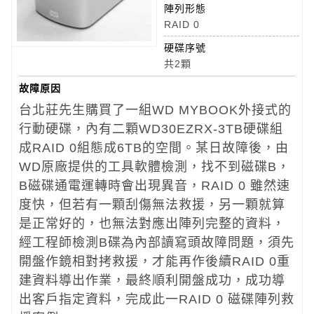
陣列形態
RAID 0
硬碟序號
共2顆
故障原因
台北莊先生購買了一組WD MYBOOK外接式的
行動硬碟，內有二顆WD30EZRX-3TB硬碟組
成RAID 0組態成6TB的空間。某日故障後，由
WD原廠提供的工具軟體檢測，找不到磁碟B，
B磁碟通電運轉時會出現異音，RAID 0 雖然速
度快，但若有一顆刮傷無法救援，另一顆就算
是正常好的，也無法對應出陣列完整的資料，
經工程師檢測B碟為內部讀寫頭故障問題，須先
開盤作鏡相對拷救援，才能再作後續RAID 0重
建資料導出作業，最終順利開盤成功，成功導
出客戶指定資料，完成此一RAID 0 磁碟陣列救