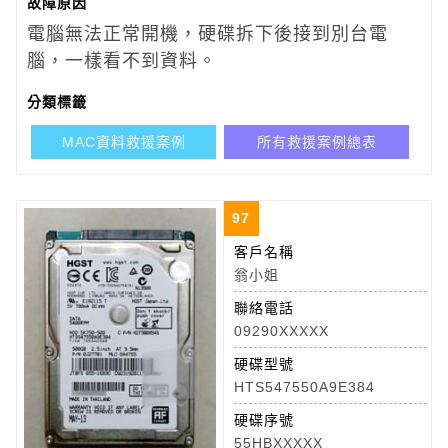
故障原因
電腦無法正常開機，硬碟拆下後接到別台電
腦，一樣看不到資料。
分類標籤
MAC資料救援案例
所有救援案例總表
97
客戶名稱
翁小姐
聯絡電話
09290XXXXX
硬碟型號
HTS547550A9E384
硬碟序號
55HBXXXXX