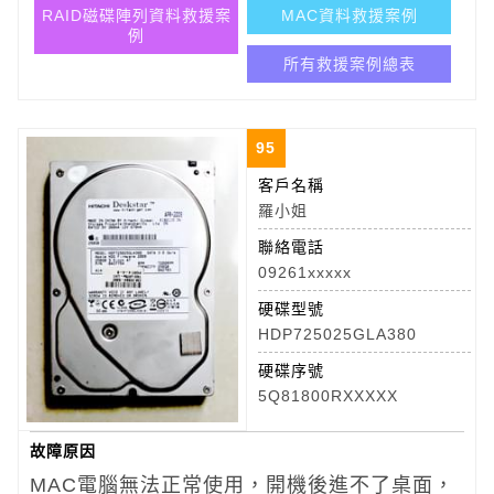
RAID磁碟陣列資料救援案
MAC資料救援案例
例
所有救援案例總表
95
客戶名稱
羅小姐
聯絡電話
09261xxxxx
硬碟型號
HDP725025GLA380
硬碟序號
5Q81800RXXXXX
故障原因
MAC電腦無法正常使用，開機後進不了桌面，