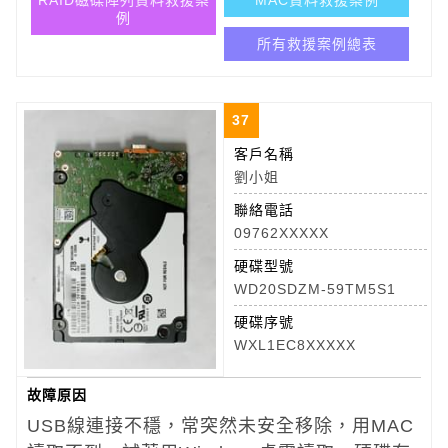
RAID磁碟陣列資料救援案
MAC資料救援案例
例
所有救援案例總表
37
客戶名稱
劉小姐
聯絡電話
09762XXXXX
硬碟型號
WD20SDZM-59TM5S1
硬碟序號
WXL1EC8XXXXX
故障原因
USB線連接不穩，常突然未安全移除，用MAC