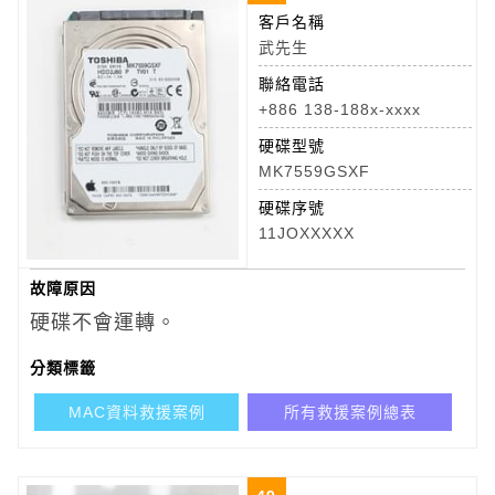
客戶名稱
武先生
聯絡電話
+886 138-188x-xxxx
硬碟型號
MK7559GSXF
硬碟序號
11JOXXXXX
故障原因
硬碟不會運轉。
分類標籤
MAC資料救援案例
所有救援案例總表