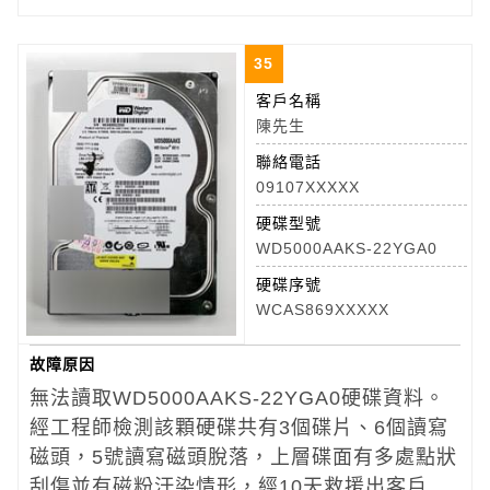
35
客戶名稱
陳先生
聯絡電話
09107XXXXX
硬碟型號
WD5000AAKS-22YGA0
硬碟序號
WCAS869XXXXX
故障原因
無法讀取WD5000AAKS-22YGA0
硬碟資料。
經工程師檢測該顆硬碟共有3個碟片、6個讀寫
磁頭，5號讀寫磁頭脫落，上層碟面有多處點狀
刮傷並有磁粉汙染情形，經10天救援出客戶