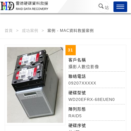
/*
*/
Toggl
站
navig
內搜
尋
首頁
成功案例
案例 - MAC資料救援案例
31
客戶名稱
攝影人數位影像
聯絡電話
09207XXXXX
硬碟型號
WD20EFRX-68EUEN0
陣列形態
RAID5
硬碟序號