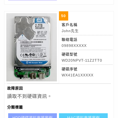
50
客戶名稱
John先生
聯絡電話
09898XXXXX
硬碟型號
WD20NPVT-11Z2TT0
硬碟序號
WX41EA1XXXXX
故障原因
讀取不到硬碟資訊。
分類標籤
HDD硬碟資料救援案例
MAC資料救援案例