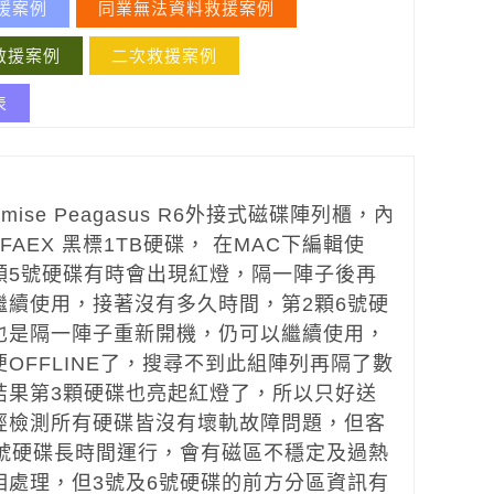
援案例
同業無法資料救援案例
救援案例
二次救援案例
表
ise Peagasus R6外接式磁碟陣列櫃，內
2FAEX 黑標1TB硬碟， 在MAC下編輯使
顆5號硬碟有時會出現紅燈，隔一陣子後再
繼續使用，接著沒有多久時間，第2顆6號硬
也是隔一陣子重新開機，仍可以繼續使用，
OFFLINE了，搜尋不到此組陣列再隔了數
結果第3顆硬碟也亮起紅燈了，所以只好送
經檢測所有硬碟皆沒有壞軌故障問題，但客
6號硬碟長時間運行，會有磁區不穩定及過熱
相處理，但3號及6號硬碟的前方分區資訊有