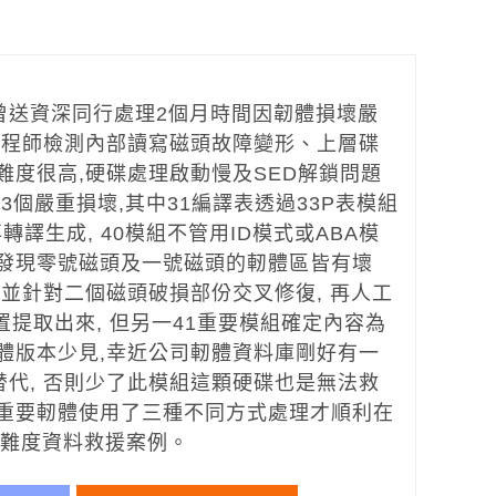
曾送資深同行處理2個月時間因韌體損壞嚴
經工程師檢測內部讀寫磁頭故障變形、上層碟
難度很高,硬碟處理啟動慢及SED解鎖問題
有3個嚴重損壞,其中31編譯表透過33P表模組
再轉譯生成, 40模組不管用ID模式或ABA模
,發現零號磁頭及一號磁頭的軔體區皆有壞
道並針對二個磁頭破損部份交叉修復, 再人工
置提取出來, 但另一41重要模組確定內容為
軔體版本少見,幸近公司軔體資料庫剛好有一
替代, 否則少了此模組這顆硬碟也是無法救
個重要軔體使用了三種不同方式處理才順利在
高難度資料救援案例。