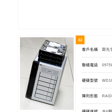
32
客戶名稱
鄭先
聯絡電話
0975
硬碟型號
WD1
陣列形態
RAID
硬碟序號
共6