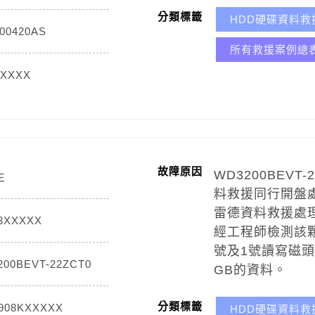
分類標籤
HDD硬碟資料救
00420AS
所有救援案例總
XXXXX
故障原因
WD3200BEV
生
料救援同行開盤
雷德資料救援處
3XXXXX
經工程師檢測該
號及1號讀寫磁
00BEVT-22ZCT0
GB的資料。
分類標籤
908KXXXXX
HDD硬碟資料救