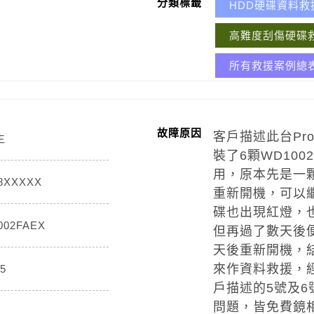
分類標籤
HDD硬碟資料救
高難度刮傷硬碟
所有救援案例總
故障原因
客戶描述此台Prom
生
裝了6顆WD100
用，原本先是一
8XXXXX
重新開機，可以
碟也出現紅燈，
002FAEX
但再過了數天後便
天後重新開機，
來作資料救援，
5
戶描述的5號及
問題，皆免費鏡
顆