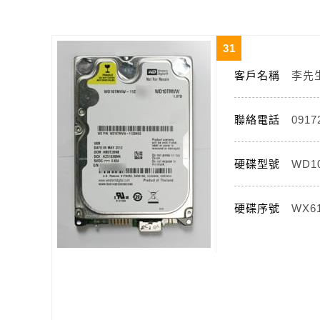
31
客戶名稱
李先
聯絡電話
0917
硬碟型號
WD1
硬碟序號
WX6