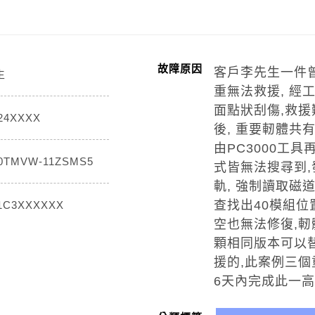
故障原因
客戶李先生一件
生
重無法救援, 
面點狀刮傷,救援
24XXXX
後, 重要軔體共
由PC3000工具
0TMVW-11ZSMS5
式皆無法搜尋到
軌, 強制讀取磁
查找出40模組位
1C3XXXXXX
空也無法修復,
顆相同版本可以
援的,此案例三
6天內完成此一