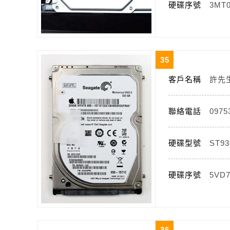
硬碟序號
3MT
35
客戶名稱
許先
聯絡電話
0975
硬碟型號
ST93
硬碟序號
5VD
36