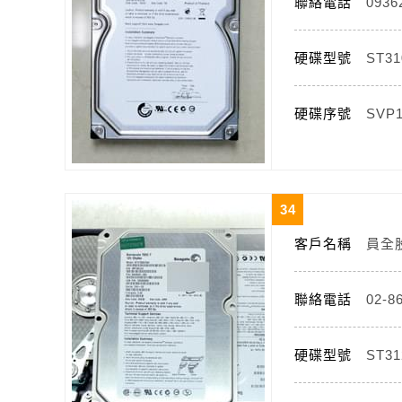
聯絡電話
0936
硬碟型號
ST31
硬碟序號
SVP
34
客戶名稱
員全
聯絡電話
02-8
硬碟型號
ST31