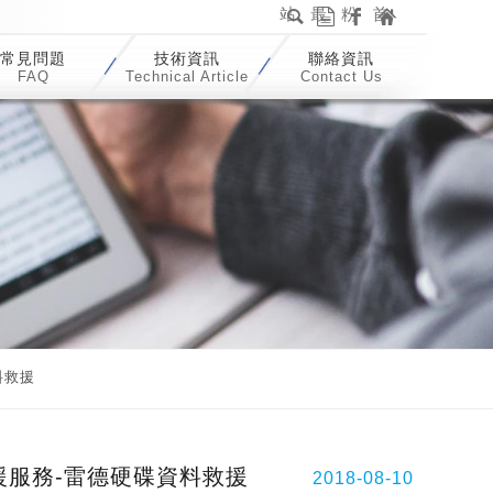
站
最
粉
首
內
新
絲
頁
常見問題
技術資訊
聯絡資訊
搜
消
專
FAQ
Technical Article
Contact Us
尋
息
頁
資料救援
資料救援服務-雷德硬碟資料救援
2018-08-10