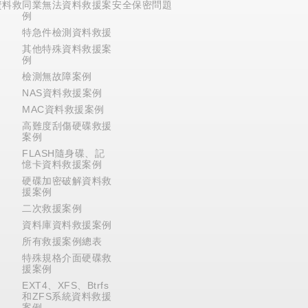
資料救
同業無法資料救援案
安全保密問題
例
特急件檢測資料救援
其他特殊資料救援案
例
檢測無故障案例
NAS資料救援案例
MAC資料救援案例
高難度刮傷硬碟救援
案例
FLASH隨身碟、記
憶卡資料救援案例
硬碟加密破解資料救
援案例
二次救援案例
資料庫資料救援案例
所有救援案例總表
特殊規格介面硬碟救
援案例
EXT4、XFS、Btrfs
和ZFS系統資料救援
案例