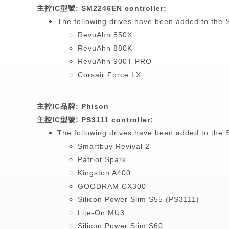
主控
IC
型號
: SM2246EN controller:
The following drives have been added to the S
RevuAhn 850X
RevuAhn 880K
RevuAhn 900T PRO
Corsair Force LX
主控
IC
品牌
: Phison
主控
IC
型號
: PS3111 controller:
The following drives have been added to the S
Smartbuy Revival 2
Patriot Spark
Kingston A400
GOODRAM CX300
Silicon Power Slim S55 (PS3111)
Lite-On MU3
Silicon Power Slim S60