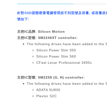
針對SSD
固態硬碟電腦管理抓不到型號及容量
,
或容量抓
號如下:
主控
IC
品牌
: Silicon Motion
主控
IC
型號
: SM2246XT controller:
The following drives have been added to the S
Silicon Power Slim S55
Silicon Power Slim S60
CFast Lexar Professional 3400x
主控
IC
型號
: SM2258 (G, H) controller:
The following drives have been added to the S
ADATA SU800
Plextor S2C