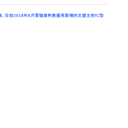
務
,
目前
2018
年
8
月雷德資料救援再新增的支援主控
IC
型