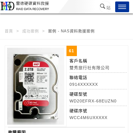
/*
*/
Toggl
站
navig
內搜
尋
首頁
成功案例
案例 - NAS資料救援案例
61
客戶名稱
雙秀旅行社有限公司
聯絡電話
0914XXXXXX
硬碟型號
WD20EFRX-68EUZN0
硬碟序號
WCC4M6UXXXXX
故障原因