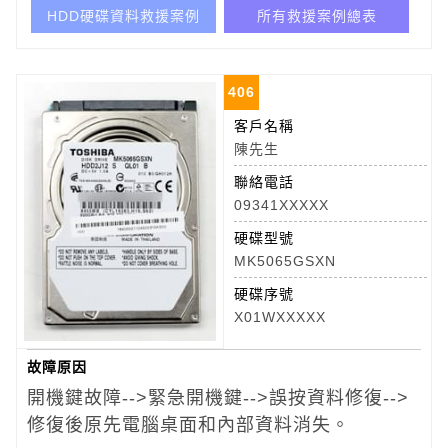
HDD硬碟資料救援案例
所有救援案例總表
406
客戶名稱
陳先生
聯絡電話
09341XXXXX
硬碟型號
MK5065GSXN
硬碟序號
X01WXXXXX
故障原因
開機鍵故障-->緊急開機鍵-->誤按資料修復-->
修復後原先電腦桌面和內部資料消失。