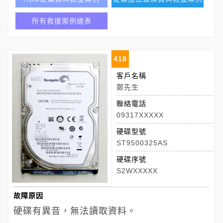
所有救援案例總表
418
客戶名稱
鄭先生
聯絡電話
09317XXXXX
硬碟型號
ST9500325AS
硬碟序號
S2WXXXXX
故障原因
硬碟有異音，無法讀取資料。