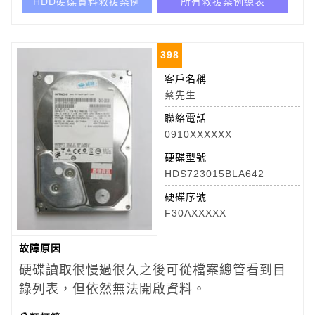
HDD硬碟資料救援案例
所有救援案例總表
398
客戶名稱
蔡先生
聯絡電話
0910XXXXXX
硬碟型號
HDS723015BLA642
硬碟序號
F30AXXXXX
故障原因
硬碟讀取很慢過很久之後可從檔案總管看到目
錄列表，但依然無法開啟資料。