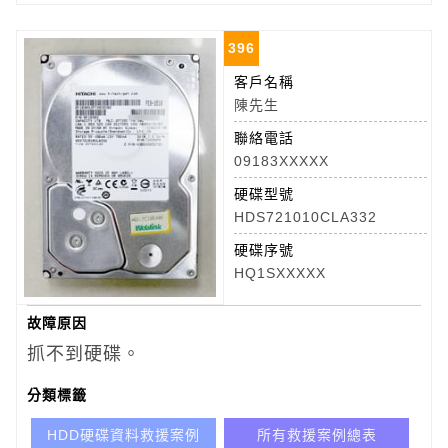
396
客戶名稱
陳先生
聯絡電話
09183XXXXX
硬碟型號
HDS721010CLA332
硬碟序號
HQ1SXXXXX
故障原因
抓不到硬碟。
分類標籤
HDD硬碟資料救援案例
所有救援案例總表