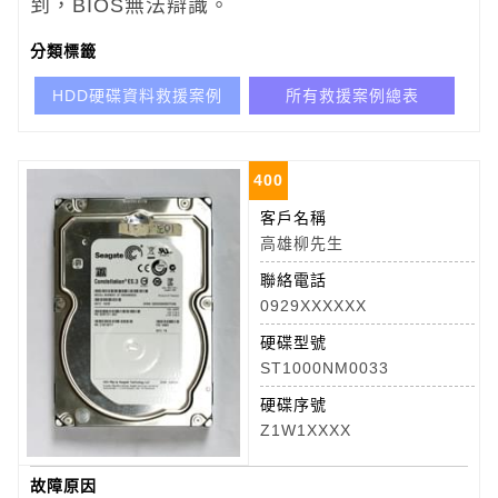
到，BIOS無法辯識。
分類標籤
HDD硬碟資料救援案例
所有救援案例總表
400
客戶名稱
高雄柳先生
聯絡電話
0929XXXXXX
硬碟型號
ST1000NM0033
硬碟序號
Z1W1XXXX
故障原因