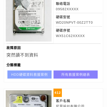
聯絡電話
09582XXXXX
硬碟型號
WD20NPVT-00Z2TT0
硬碟序號
WX51C62XXXXX
故障原因
突然讀不到資料
分類標籤
HDD硬碟資料救援案例
所有救援案例總表
412
客戶名稱
尼莫設計有限公司