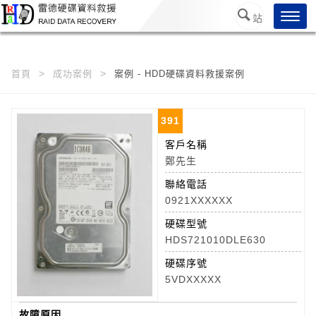
/*
*/
Toggl
站
navig
內搜
尋
首頁
成功案例
案例 - HDD硬碟資料救援案例
391
客戶名稱
鄭先生
聯絡電話
0921XXXXXX
硬碟型號
HDS721010DLE630
硬碟序號
5VDXXXXX
故障原因