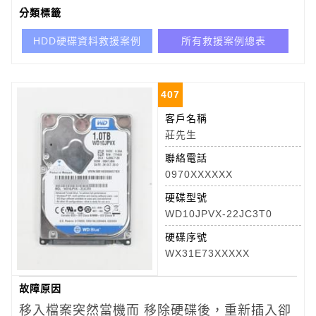
分類標籤
HDD硬碟資料救援案例
所有救援案例總表
407
客戶名稱
莊先生
聯絡電話
0970XXXXXX
硬碟型號
WD10JPVX-22JC3T0
硬碟序號
WX31E73XXXXX
故障原因
移入檔案突然當機而 移除硬碟後，重新插入卻