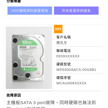
分類標籤
HDD硬碟資料救援案例
所有救援案例總表
399
客戶名稱
楊先生
聯絡電話
0939XXXXXX
硬碟型號
WD5000AACS-00G8B1
硬碟序號
WCAUH08XXXXX
故障原因
主機板SATA 3 port故障，同時硬碟也無法抓