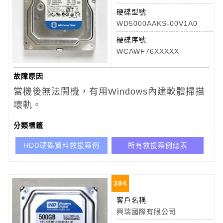
硬碟型號
WD5000AAKS-00V1A0
硬碟序號
WCAWF76XXXXX
故障原因
當機後無法開機，有用Windows內建軟體掃描
壞軌。
分類標籤
HDD硬碟資料救援案例
所有救援案例總表
394
客戶名稱
興瑞國際有限公司