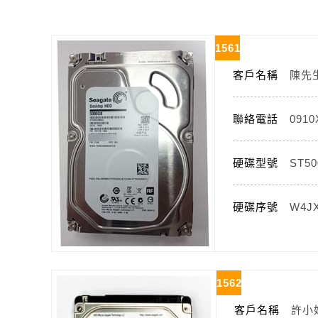
1561
客戶名稱
陳先
聯絡電話
091
硬碟型號
ST50
硬碟序號
W4J
1562
客戶名稱
許小