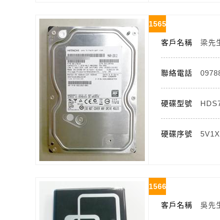
1565
客戶名稱
梁先
聯絡電話
0978
硬碟型號
HDS7
硬碟序號
5V1
1566
客戶名稱
吳先