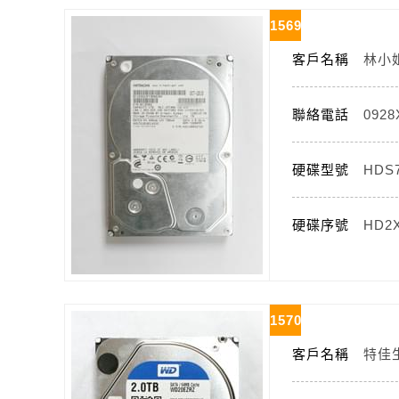
1569
客戶名稱
林小
聯絡電話
092
硬碟型號
HDS7
硬碟序號
HD2
1570
客戶名稱
特佳