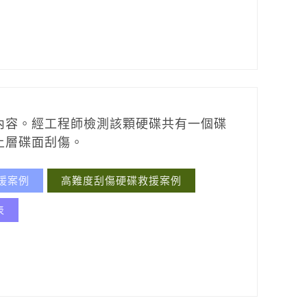
內容。
經工程師檢測該顆硬碟共有一個碟
上層碟面刮傷。
援案例
高難度刮傷硬碟救援案例
表