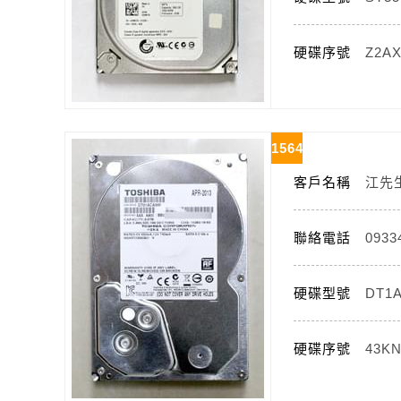
硬碟序號
Z2A
1564
客戶名稱
江先
聯絡電話
0933
硬碟型號
DT1
硬碟序號
43K